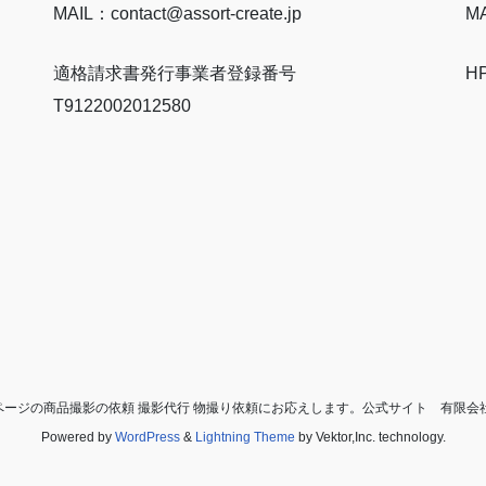
MAIL：contact@assort-create.jp
MA
適格請求書発行事業者登録番号
H
T9122002012580
EBページの商品撮影の依頼 撮影代行 物撮り依頼にお応えします。公式サイト 有限会社アソートク
Powered by
WordPress
&
Lightning Theme
by Vektor,Inc. technology.