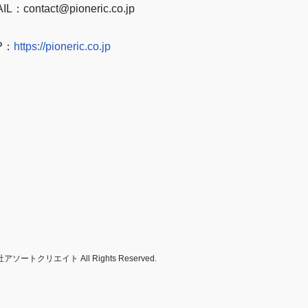
IL：contact@pioneric.co.jp
P：
https://pioneric.co.jp
リエイト All Rights Reserved.