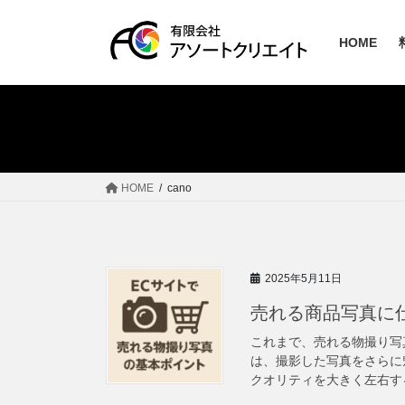
コ
ナ
ン
ビ
HOME
テ
ゲ
ン
ー
ツ
シ
へ
ョ
ス
ン
キ
に
ッ
移
HOME
cano
プ
動
2025年5月11日
売れる商品写真に
これまで、売れる物撮り写
は、撮影した写真をさらに
クオリティを大きく左右する重