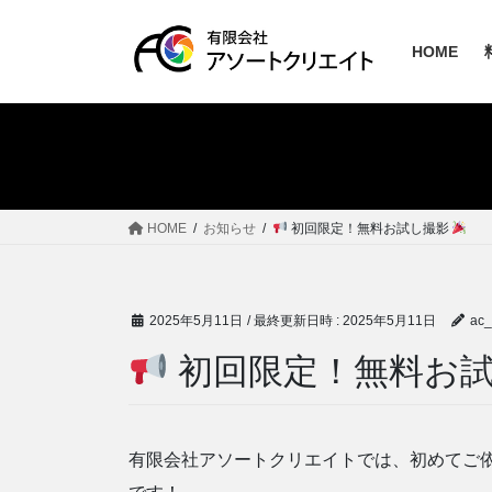
コ
ナ
ン
ビ
HOME
テ
ゲ
ン
ー
ツ
シ
へ
ョ
ス
ン
キ
に
ッ
移
HOME
お知らせ
初回限定！無料お試し撮影
プ
動
2025年5月11日
/ 最終更新日時 :
2025年5月11日
ac_
初回限定！無料お
有限会社アソートクリエイトでは、初めてご