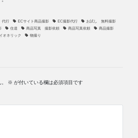
 代行
ECサイト商品撮影
EC撮影代行
お試し 無料撮影
影
住道
商品写真 撮影依頼
商品写真依頼
商品撮影
イオネリック
物撮り
ん。
※
が付いている欄は必須項目です